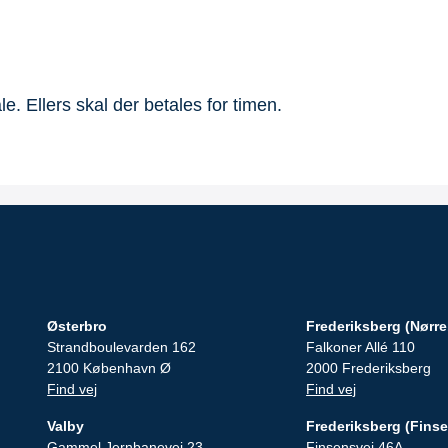
e. Ellers skal der betales for timen.
Østerbro
Frederiksberg (Nørre
Strandboulevarden 162
Falkoner Allé 110
2100 København Ø
2000 Frederiksberg
Find vej
Find vej
Valby
Frederiksberg (Finse
Gammel Jernbanevej 23
Finsensvej 46A