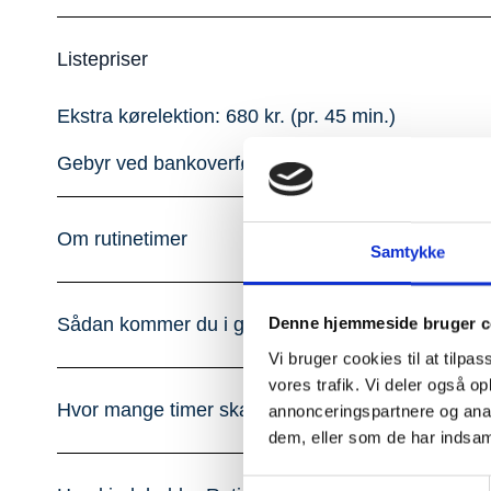
Listepriser
Ekstra kørelektion: 680 kr. (pr. 45 min.)
Gebyr ved bankoverførsel: 200 kr.
Om rutinetimer
Samtykke
Sådan kommer du i gang
Denne hjemmeside bruger c
Vi bruger cookies til at tilpas
vores trafik. Vi deler også 
Hvor mange timer skal du bruge?
annonceringspartnere og anal
dem, eller som de har indsaml
Samtykkevalg